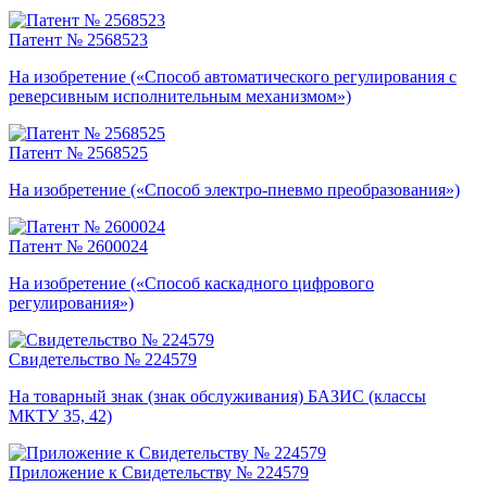
Патент № 2568523
На изобретение («Способ автоматического регулирования с
реверсивным исполнительным механизмом»)
Патент № 2568525
На изобретение («Способ электро-пневмо преобразования»)
Патент № 2600024
На изобретение («Способ каскадного цифрового
регулирования»)
Свидетельство № 224579
На товарный знак (знак обслуживания) БАЗИС (классы
МКТУ 35, 42)
Приложение к Свидетельству № 224579