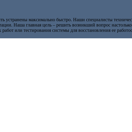
 устранены максимально быстро. Наши специалисты техническ
атации. Наша главная цель – решить возникший вопрос настолько
абот или тестирования системы для восстановления ее работосп