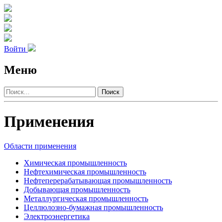
Войти
Меню
Поиск
Применения
Области применения
Химическая промыш­ленность
Нефте­хими­ческая промыш­ленность
Нефте­­перераба­тываю­щая промыш­ленность
Добы­вающая промыш­ленность
Метал­лурги­ческая промыш­ленность
Целлюлозно-бумаж­ная промыш­ленность
Электро­энергетика