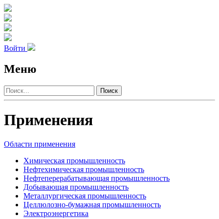
Войти
Меню
Поиск
Применения
Области применения
Химическая промыш­ленность
Нефте­хими­ческая промыш­ленность
Нефте­­перераба­тываю­щая промыш­ленность
Добы­вающая промыш­ленность
Метал­лурги­ческая промыш­ленность
Целлюлозно-бумаж­ная промыш­ленность
Электро­энергетика