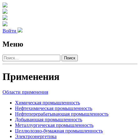
Войти
Меню
Поиск
Применения
Области применения
Химическая промыш­ленность
Нефте­хими­ческая промыш­ленность
Нефте­­перераба­тываю­щая промыш­ленность
Добы­вающая промыш­ленность
Метал­лурги­ческая промыш­ленность
Целлюлозно-бумаж­ная промыш­ленность
Электро­энергетика