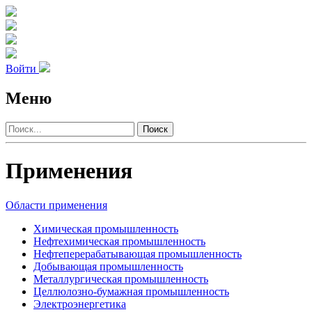
Войти
Меню
Поиск
Применения
Области применения
Химическая промыш­ленность
Нефте­хими­ческая промыш­ленность
Нефте­­перераба­тываю­щая промыш­ленность
Добы­вающая промыш­ленность
Метал­лурги­ческая промыш­ленность
Целлюлозно-бумаж­ная промыш­ленность
Электро­энергетика