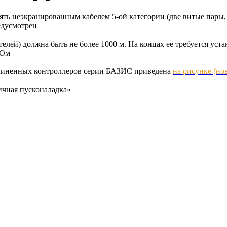
ь неэкранированным кабелем 5-ой категории (две витые пары, 
едусмотрен
елей) должна быть не более 1000 м. На концах ее требуется ус
 Ом
дчиненных контроллеров серии БАЗИС приведена
на рисунке (но
ичная пусконаладка»