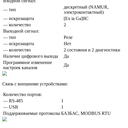
Входной сигнал:
дискретный (NAMUR,
— тип
электроконтактный)
— искрозащита
[Ex ia Ga]IIC
— количество
2
Выходной сигнал:
— тип
Реле
— искрозащита
Нет
— количество
2 состояния и 2 диагностики
Наличие цифрового выхода
Да
Программное изменение
Да
настроек каналов
Связь с внешними устройствами:
Количество портов:
— RS-485
1
— USB
1
Поддерживаемые протоколы
БАЗБАС, MODBUS RTU