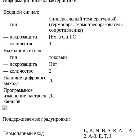
Информационные характеристики:
Входной сигнал:
универсальный температурный
— тип
(термопара, термопреобразователь
сопротивления)
— искрозащита
[Ex ia Ga]IIC
— количество
1
Выходной сигнал:
— тип
токовый
— искрозащита
Нет
— количество
2
Наличие цифрового
Да
выхода
Программное
изменение настроек
Да
каналов
Поддерживаемые градуировки:
L, K, N, B, S, R, A-1, A-
Термопарный вход
2, A-3, E, T, J