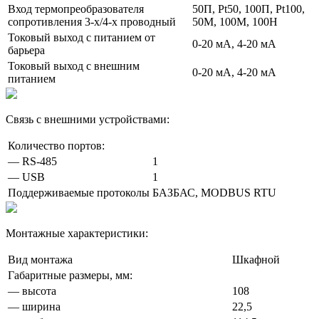
Вход термопреобразователя
50П, Pt50, 100П, Pt100,
сопротивления 3‑х/4‑х проводный
50М, 100М, 100Н
Токовый выход с питанием от
0-20 мА, 4-20 мА
барьера
Токовый выход с внешним
0-20 мА, 4-20 мА
питанием
Связь с внешними устройствами:
Количество портов:
— RS-485
1
— USB
1
Поддерживаемые протоколы
БАЗБАС, MODBUS RTU
Монтажные характеристики:
Вид монтажа
Шкафной
Габаритные размеры, мм:
— высота
108
— ширина
22,5