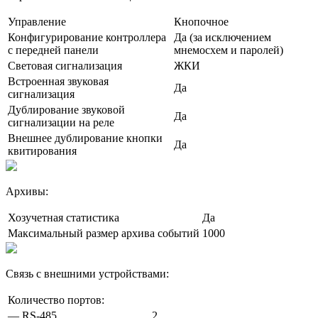
Управление
Кнопочное
Конфигурирование контроллера
Да (за исключением
с передней панели
мнемосхем и паролей)
Световая сигнализация
ЖКИ
Встроенная звуковая
Да
сигнализация
Дублирование звуковой
Да
сигнализации на реле
Внешнее дублирование кнопки
Да
квитирования
Архивы:
Хозучетная статистика
Да
Максимальный размер архива событий
1000
Связь с внешними устройствами:
Количество портов:
— RS-485
2