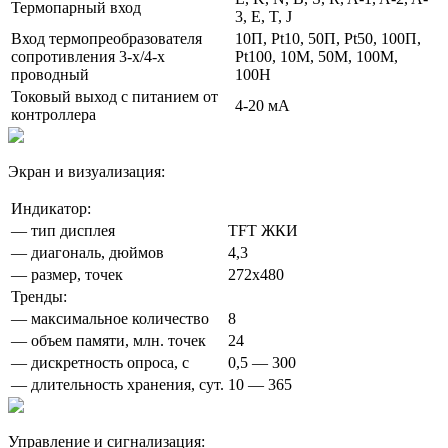
Термопарный вход
3, E, T, J
Вход термопреобразователя
10П, Pt10, 50П, Pt50, 100П,
сопротивления 3‑х/4‑х
Pt100, 10М, 50М, 100М,
проводный
100Н
Токовый выход с питанием от
4-20 мА
контроллера
Экран и визуализация:
Индикатор:
— тип дисплея
TFT ЖКИ
— диагональ, дюймов
4,3
— размер, точек
272х480
Тренды:
— максимальное количество
8
— объем памяти, млн. точек
24
— дискретность опроса, с
0,5 — 300
— длительность хранения, сут.
10 — 365
Управление и сигнализация: