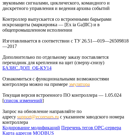
звуковыми сигналами, циклического, командного и
дискретного управления и ведения архива событий
Контроллер выпускается со встроенными барьерами
искрозащиты (маркировка — [Ex ia Ga]IIC) и в
общепромышленном исполнении
Изготавливается в соответствии с ТУ 26.51—019—26509818
—2017
Дополнительно по отдельному заказу поставляется
переходник для крепления на щит (сверху-снизу)
БАЗИС.ДОП_ОБ-КУ14
Ознакомиться с функциональными возможностями
контроллера можно на примере
эмулятора
Текущая версия встроенного ПО контроллера — 1.05.024
[
список изменений
]
Запрос на обновление направляйте по
адресу
support@ecoresurs.ru
с указанием заводского номера
контроллера
Кодирование модификаций
Перечень тегов ОРС-сервера
Карта адресов MODBUS