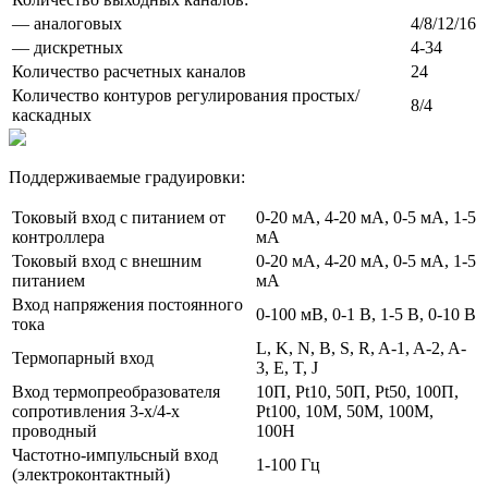
— аналоговых
4/8/12/16
— дискретных
4-34
Количество расчетных каналов
24
Количество контуров регулирования простых/
8/4
каскадных
Поддерживаемые градуировки:
Токовый вход с питанием от
0-20 мА, 4-20 мА, 0-5 мА, 1-5
контроллера
мА
Токовый вход с внешним
0-20 мА, 4-20 мА, 0-5 мА, 1-5
питанием
мА
Вход напряжения постоянного
0-100 мВ, 0-1 В, 1-5 В, 0-10 В
тока
L, K, N, B, S, R, A-1, A-2, A-
Термопарный вход
3, E, T, J
Вход термопреобразователя
10П, Pt10, 50П, Pt50, 100П,
сопротивления 3‑х/4‑х
Pt100, 10М, 50М, 100М,
проводный
100Н
Частотно-импульсный вход
1-100 Гц
(электроконтактный)