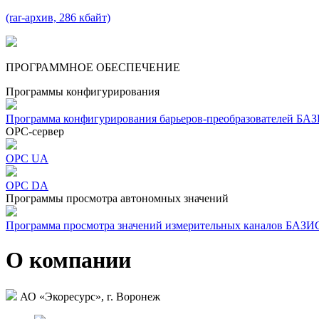
(rar-архив, 286 кбайт)
ПРОГРАММНОЕ ОБЕСПЕЧЕНИЕ
Программы конфигурирования
Программа кон­фигу­риро­ва­ния барьеров-преобра­зо­ва­те­лей 
OPC-сервер
OPC UA
OPC DA
Программы просмотра автономных значений
Программа просмотра значений измерительных каналов БАЗ
О компании
АО «Экоресурс», г. Воронеж