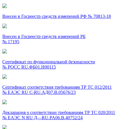
Внесен в Госреестр средств измерений РФ № 70813-18
Внесен в Госреестр средств измерений РБ
№ 17195
Сертификат по функциональной безопасности
№ РОСС RU.ФБ01.Н00115
Сертификат соответствия требованиям ТР ТС 012/2011
№ ЕАЭС RU C-RU.АД07.В.05676/23
Декларация о соответствии требованиям ТР ТС
020/2011
№ ЕАЭС N RU Д—RU.PA06.B.40752/24